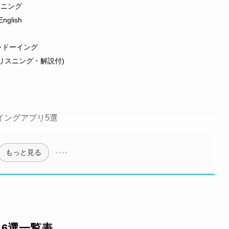
スニング
nglish
 シャドーイング
w(リスニング・解説付)
イングアプリ5選
もっと見る
6選一覧表