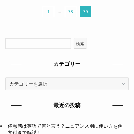
1
...
78
79
検索
カテゴリー
カ
テ
ゴ
リ
最近の投稿
ー
倦怠感は英語で何と言う？ニュアンス別に使い方を例
文付きで解説！