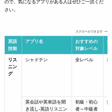
ので、気になるアプリがある人はぜひご一読くだ
さい。
スクロールできます
英語
アプリ名
おすすめの
金
技能
対象レベル
リス
シャドテン
全レベル
2
ニン
グ
英会話や英単語を聞
初級・初心
無
き流し-英語リスニン
者～中級者