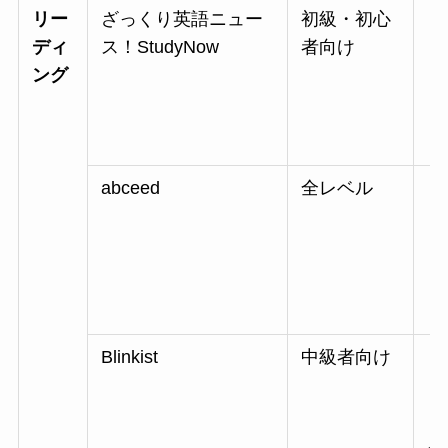
リー
ざっくり英語ニュー
初級・初心
・
ディ
ス！StudyNow
者向け
り
ング
・
abceed
全レベル
・
り
・
Blinkist
中級者向け
・
り
・B
月