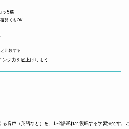
コツ5選
度見てもOK
識
本と比較する
スニング力を底上げしよう
れてくる音声（英語など）を、1~2語遅れて復唱する学習法です。