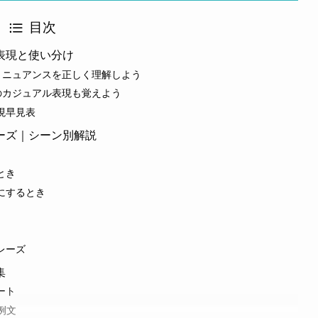
目次
表現と使い分け
いとは？ニュアンスを正しく理解しよう
k」などのカジュアル表現も覚えよう
現早見表
ーズ｜シーン別解説
とき
にするとき
レーズ
集
ート
例文