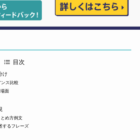
目次
分け
のニュアンス比較
切な場面
現
のまとめ方例文
述するフレーズ