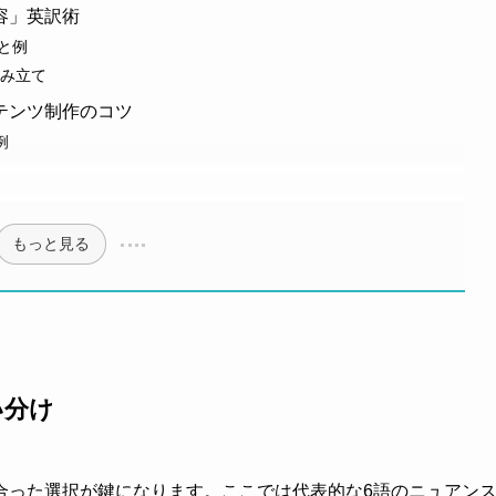
容」英訳術
方と例
の組み立て
テンツ制作のコツ
例
もっと見る
い分け
合った選択が鍵になります。ここでは代表的な6語のニュアン