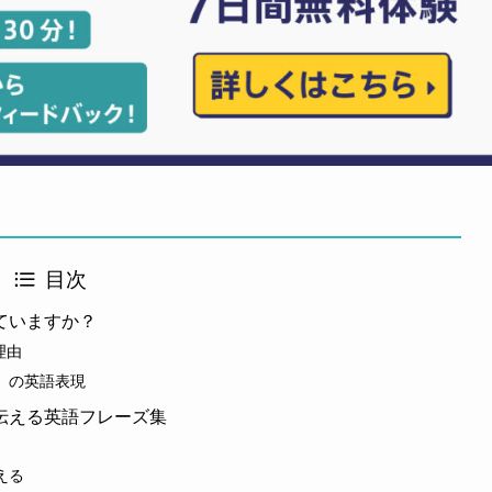
目次
ていますか？
理由
」の英語表現
伝える英語フレーズ集
える