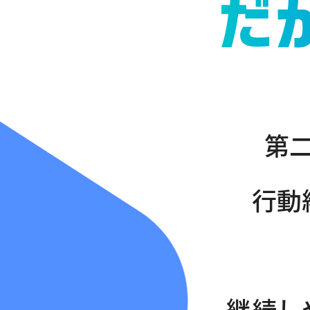
第
行動
継続し