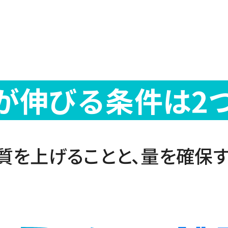
が伸びる
条件は2
質を上げることと、
量を確保す