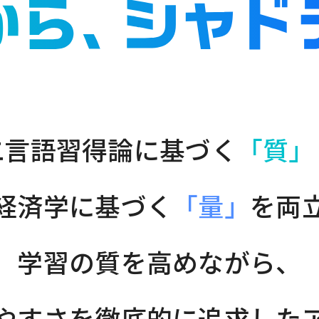
二言語習得論に
基づく
「質」
経済学に基づく
「量」
を両
学習の質を高めながら、
やすさを
徹底的に追求した