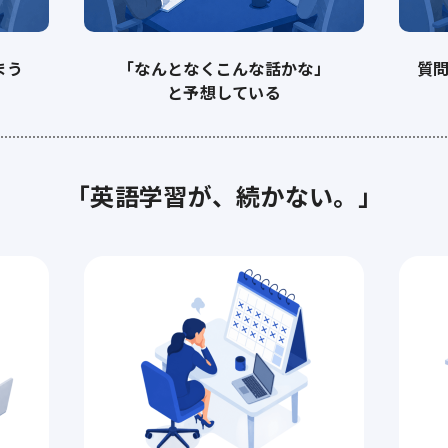
まう
「なんとなくこんな話かな」
質
と予想している
「英語学習が、続かない。」