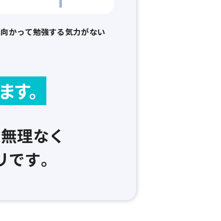
に向かって勉強する気力がない
ます。
を
無理なく
リです。