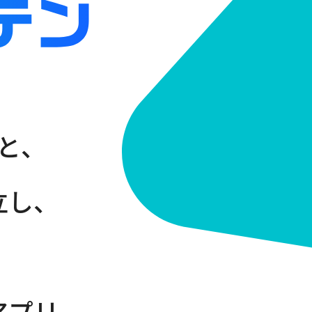
と、
立し、
アプリ。