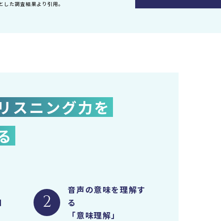
象とした調査結果より引用。
リスニング力を
る
音声の意味を理解す
2
知
る
「意味理解」